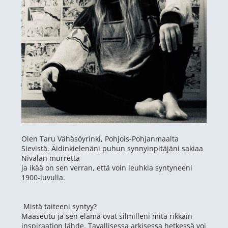
Olen Taru Vähäsöyrinki, Pohjois-Pohjanmaalta
Sievistä. Äidinkielenäni puhun synnyinpitäjäni sakiaa
Nivalan murretta
ja ikää on sen verran, että voin leuhkia syntyneeni
1900-luvulla.
Mistä taiteeni syntyy?
Maaseutu ja sen elämä ovat silmilleni mitä rikkain
inspiraation lähde. Tavallisessa arkisessa hetkessä voi