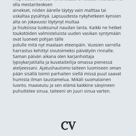
olla mestariteoksen
​ainekset, niiden äärelle täytyy vain malttaa tai
uskaltaa pysähtyä. Lapsuudesta nykyhetkeen kynsien
alta on jokavuosi löytynyt multaa
ja hiuksissa tuoksunut naudan lanta. Kaikki ne hetket
toukotöiden valmisteluista uuden vasikan syntymään
ovat luoneet pohjan tälle
polulle mitä nyt maalaan eteenpäin. Vuosien varrella
harrastus kehittyi sivutoimeksi päivätyön rinnalle.
Saman päivän aikana olen karjanhoitaja
lypsykarjatilalla ja kuvataiteilija omassa pienessä
ateljeessani. Ajatushautomo taiteen luomiseen oman
pään sisällä toimii parhaiten siellä missä puut saavat
humista ilman taustamelua. Mikäli suomalainen
luonto, maaseutu ja sen elämä kaikkine sävyineen
puhuttelee sinua, taiteeni on juuri sinua varten.
CV